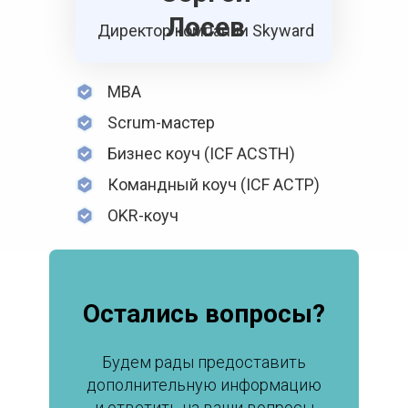
Лосев
Директор компании Skyward
MBA
Scrum-мастер
Бизнес коуч (ICF ACSTH)
Командный коуч (ICF ACTP)
OKR-коуч
Остались вопросы?
Будем рады предоставить
дополнительную информацию
и ответить на ваши вопросы